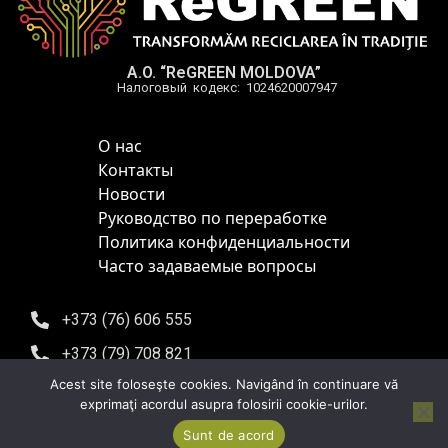
A.O. “ReGREEN MOLDOVA”
Налоговый кодекс: 1024620007947
О нас
Контакты
Новости
Руководство по переработке
Политика конфиденциальности
Часто задаваемые вопросы
+373 (76) 606 555
+373 (79) 708 821
Acest site foloseşte cookies. Navigând în continuare vă
info@regreen.md
exprimaţi acordul asupra folosirii cookie-urilor.
Кишинев, бульвар Юрия Гагарина, 10, офис 302
Sunt de acord