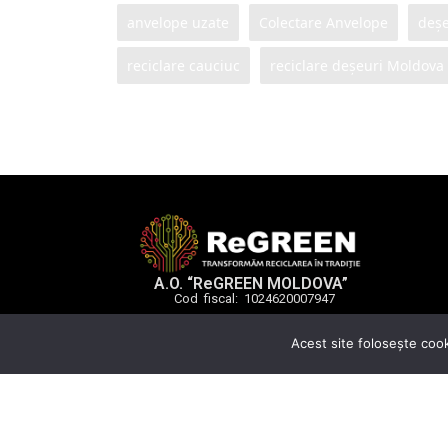
anvelope uzate
Colectare Anvelope
deșe
reciclare cauciuc
reciclare deșeuri Moldova
A.O. “ReGREEN MOLDOVA”
Cod fiscal: 1024620007947
Acest site foloseşte cook