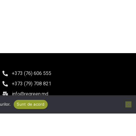
+373 (76) 606 555
+373 (79) 708 821
info@regreen.md
Chișinău, bd. Iuri Gagarin 10, of. 302
rilor.
Sunt de acord