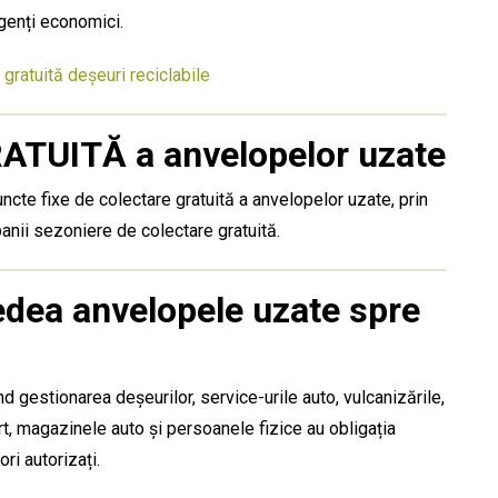
genți economici.
 gratuită deșeuri reciclabile
RATUITĂ a anvelopelor uzate
cte fixe de colectare gratuită a anvelopelor uzate, prin
anii sezoniere de colectare gratuită
.
redea anvelopele uzate spre
 gestionarea deșeurilor, service-urile auto, vulcanizările,
t, magazinele auto și persoanele fizice au obligația
ri autorizați.