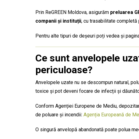
Prin ReGREEN Moldova, asigurăm
preluarea G
companii și instituții
, cu trasabilitate completă 
Pentru alte tipuri de deșeuri poți vedea și pagin
Ce sunt anvelopele uzat
periculoase?
Anvelopele uzate nu se descompun natural, polue
toxice și pot deveni focare de infecții și dăunăto
Conform Agenției Europene de Mediu, depozitarea
de poluare și incendii:
Agenția Europeană de Me
O singură anvelopă abandonată poate polua medi