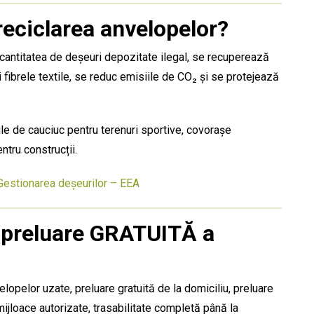
reciclarea anvelopelor?
 cantitatea de deșeuri depozitate ilegal, se recuperează
 fibrele textile, se reduc emisiile de CO₂ și se protejează
ule de cauciuc pentru terenuri sportive, covorașe
entru construcții.
Gestionarea deșeurilor – EEA
și preluare GRATUITĂ a
opelor uzate, preluare gratuită de la domiciliu, preluare
 mijloace autorizate, trasabilitate completă până la