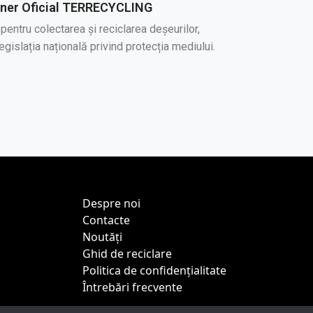
ener Oficial TERRECYCLING
 pentru colectarea și reciclarea deșeurilor,
egislația națională privind protecția mediului.
Despre noi
Contacte
Noutăți
Ghid de reciclare
Politica de confidențialitate
Întrebări frecvente