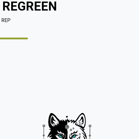
at REGREEN
i REP