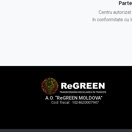
Part
Centru autorizat
în conformitate cu l
A.O. “ReGREEN MOLDOVA”
Cod fiscal: 1024620007947