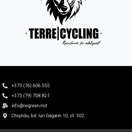
+373 (76) 606 555
+373 (79) 708 821
info@regreen.md
Chișinău, bd. Iuri Gagarin 10, of. 302