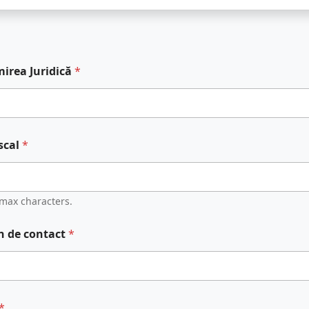
irea Juridică
*
scal
*
 max characters.
n de contact
*
*