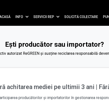
ACASĂ
INFO
SERVICII REP
SOLICITĂ COLECTARE
PUN
Ești producător sau importator?
ectiv autorizat ReGREEN și susține reciclarea responsabilă de
ără achitarea mediei pe ultimii 3 ani | F
articiparea producătorilor și importatorilor în gestionarea respons