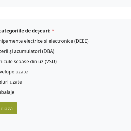
categoriile de deșeuri:
*
hipamente electrice și electronice (DEEE)
terii și acumulatori (DBA)
hicule scoase din uz (VSU)
velope uzate
eiuri uzate
balaje
diază