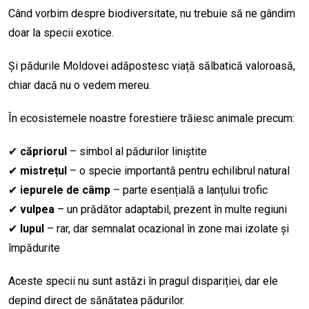
Când vorbim despre biodiversitate, nu trebuie să ne gândim
doar la specii exotice.
Și pădurile Moldovei adăpostesc viață sălbatică valoroasă,
chiar dacă nu o vedem mereu.
În ecosistemele noastre forestiere trăiesc animale precum:
✔
căpriorul
– simbol al pădurilor liniștite
✔
mistrețul
– o specie importantă pentru echilibrul natural
✔
iepurele de câmp
– parte esențială a lanțului trofic
✔
vulpea
– un prădător adaptabil, prezent în multe regiuni
✔
lupul
– rar, dar semnalat ocazional în zone mai izolate și
împădurite
Aceste specii nu sunt astăzi în pragul dispariției, dar ele
depind direct de sănătatea pădurilor.