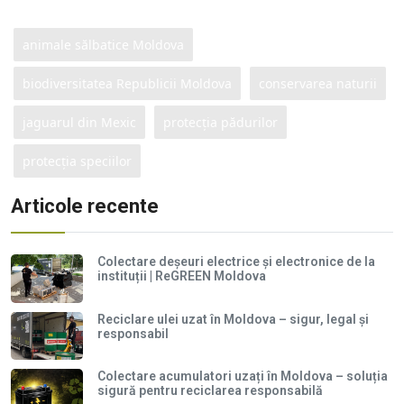
animale sălbatice Moldova
biodiversitatea Republicii Moldova
conservarea naturii
jaguarul din Mexic
protecția pădurilor
protecția speciilor
Articole recente
Colectare deșeuri electrice și electronice de la
instituții | ReGREEN Moldova
Reciclare ulei uzat în Moldova – sigur, legal și
responsabil
Colectare acumulatori uzați în Moldova – soluția
sigură pentru reciclarea responsabilă