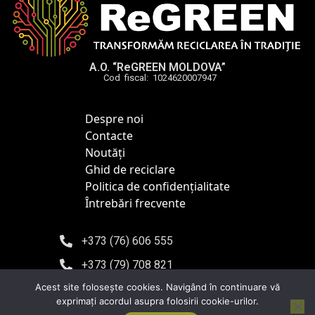
A.O. “ReGREEN MOLDOVA”
Cod fiscal: 1024620007947
Despre noi
Contacte
Noutăți
Ghid de reciclare
Politica de confidențialitate
Întrebări frecvente
+373 (76) 606 555
+373 (79) 708 821
Acest site foloseşte cookies. Navigând în continuare vă
info@regreen.md
exprimaţi acordul asupra folosirii cookie-urilor.
Chișinău, bd. Iuri Gagarin 10, of. 302