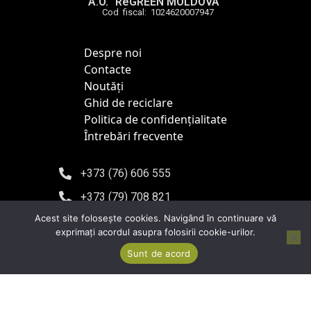
A.O. “ReGREEN MOLDOVA”
Cod fiscal: 1024620007947
Despre noi
Contacte
Noutăți
Ghid de reciclare
Politica de confidențialitate
Întrebări frecvente
+373 (76) 606 555
+373 (79) 708 821
Acest site foloseşte cookies. Navigând în continuare vă
info@regreen.md
exprimaţi acordul asupra folosirii cookie-urilor.
Chișinău, bd. Iuri Gagarin 10, of. 302
Sunt de acord
Copyright © 2026 regreen.md | Developed by „DO ALL IT”
S.R.L.