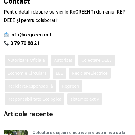
Contact
Pentru detalii despre serviciile ReGREEN în domeniul REP
DEEE și pentru colaborări:
info@regreen.md
0 79 70 88 21
Autorizare Oficială
Autorizat
Colectare DEEE
Economie Circulară
EEE
ReciclareElectrice
ReciclareResponsabilă
Regreen
Responsabilitate Ecologică
sistemcolectiv
Articole recente
Colectare deșeuri electrice și electronice de la