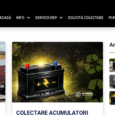
ACASĂ
INFO
SERVICII REP
SOLICITĂ COLECTARE
PUN
Ar
COLECTARE ACUMULATORI