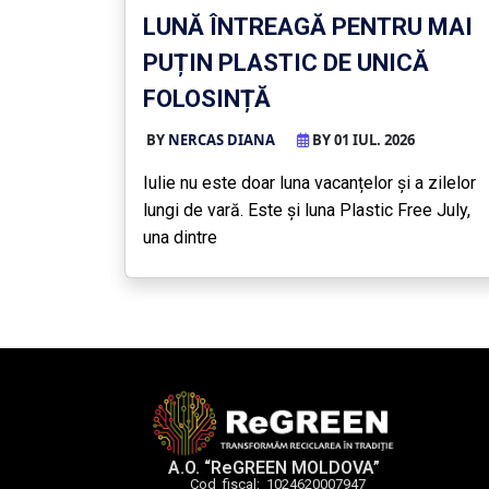
LUNĂ ÎNTREAGĂ PENTRU MAI
PUȚIN PLASTIC DE UNICĂ
FOLOSINȚĂ
BY
NERCAS DIANA
BY 01 IUL. 2026
Iulie nu este doar luna vacanțelor și a zilelor
lungi de vară. Este și luna Plastic Free July,
una dintre
A.O. “ReGREEN MOLDOVA”
Cod fiscal: 1024620007947