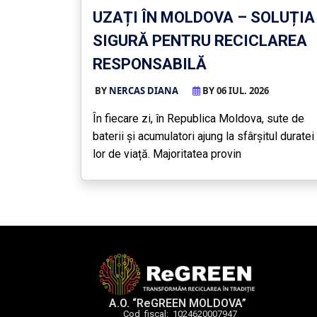
UZAȚI ÎN MOLDOVA – SOLUȚIA
SIGURĂ PENTRU RECICLAREA
RESPONSABILĂ
BY
NERCAS DIANA
BY 06 IUL. 2026
În fiecare zi, în Republica Moldova, sute de
baterii și acumulatori ajung la sfârșitul duratei
lor de viață. Majoritatea provin
A.O. “ReGREEN MOLDOVA”
Cod fiscal: 1024620007947